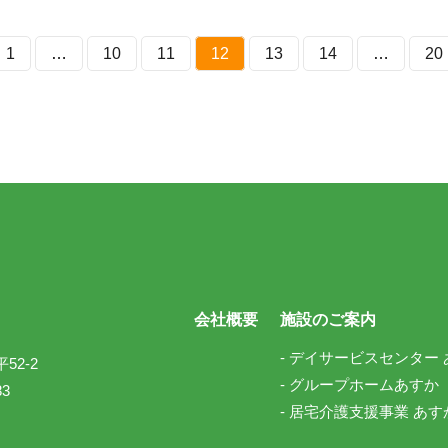
1
…
10
11
12
13
14
…
20
会社概要
施設のご案内
デイサービスセンター 
2-2
グループホームあすか
83
居宅介護支援事業 あす